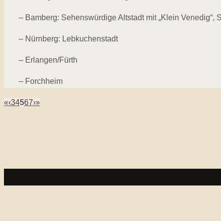
– Bamberg: Sehenswürdige Altstadt mit „Klein Venedig“, S
– Nürnberg: Lebkuchenstadt
– Erlangen/Fürth
– Forchheim
«
‹
3
4
5
6
7
›
»