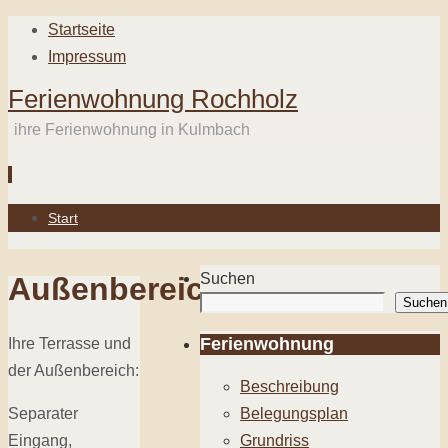
Startseite
Impressum
Ferienwohnung Rochholz
ihre Ferienwohnung in Kulmbach
Zum
Start
Inhalt
springen
Suchen
Außenbereich
Suchen
Ferienwohnung
Ihre Terrasse und
der Außenbereich:
Beschreibung
Separater
Belegungsplan
Eingang,
Grundriss