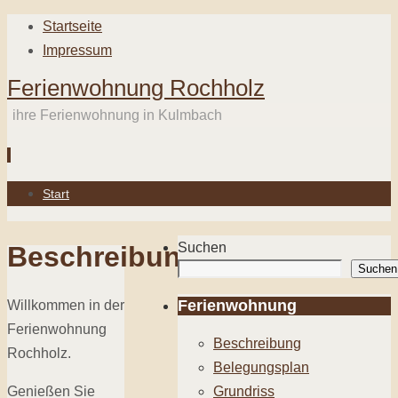
Startseite
Impressum
Ferienwohnung Rochholz
ihre Ferienwohnung in Kulmbach
Zum
Start
Inhalt
springen
Suchen
Beschreibung
Suchen
Ferienwohnung
Willkommen in der
Ferienwohnung
Beschreibung
Rochholz.
Belegungsplan
Genießen Sie
Grundriss