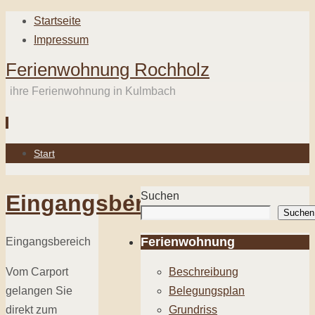
Startseite
Impressum
Ferienwohnung Rochholz
ihre Ferienwohnung in Kulmbach
Zum
Start
Inhalt
springen
Suchen
Eingangsbereich
Suchen
Ferienwohnung
Eingangsbereich
Vom Carport
Beschreibung
gelangen Sie
Belegungsplan
direkt zum
Grundriss